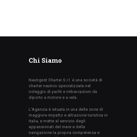
Chi Siamo
Nautigest Charter S.r.l. è una società di
charter nautico specializzata nel
noleggio di yacht e imbarcazioni da
diporto a motore e a vela.
L’Agenzia è situata in una delle zone di
maggiore impatto e attrazione turistica in
Italia, e mette al servizio degli
appassionati del mare e della
navigazione la propria competenza e