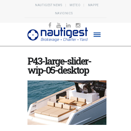
NAUTIGEST NEWS
METEO
MAPPE
NAVIONICS
P43-large-slider-
wip-05-desktop