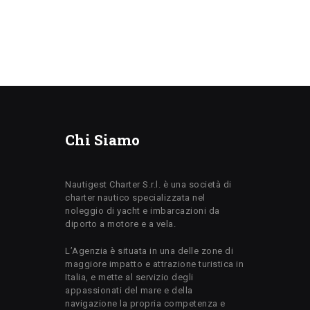
Chi Siamo
Nautigest Charter S.r.l. è una società di
charter nautico specializzata nel
noleggio di yacht e imbarcazioni da
diporto a motore e a vela.
L’Agenzia è situata in una delle zone di
maggiore impatto e attrazione turistica in
Italia, e mette al servizio degli
appassionati del mare e della
navigazione la propria competenza e