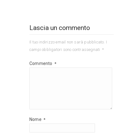
Lascia un commento
Il tuo indirizzo email non sarà pubblicato.
I
campi obbligatori sono contrassegnati
*
Commento
*
Nome
*