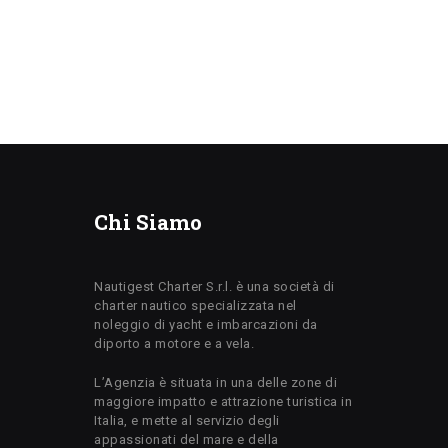
Chi Siamo
Nautigest Charter S.r.l. è una società di
charter nautico specializzata nel
noleggio di yacht e imbarcazioni da
diporto a motore e a vela.
L’Agenzia è situata in una delle zone di
maggiore impatto e attrazione turistica in
Italia, e mette al servizio degli
appassionati del mare e della