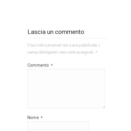
Lascia un commento
Il tuo indirizzo email non sarà pubblicato.
I
campi obbligatori sono contrassegnati
*
Commento
*
Nome
*