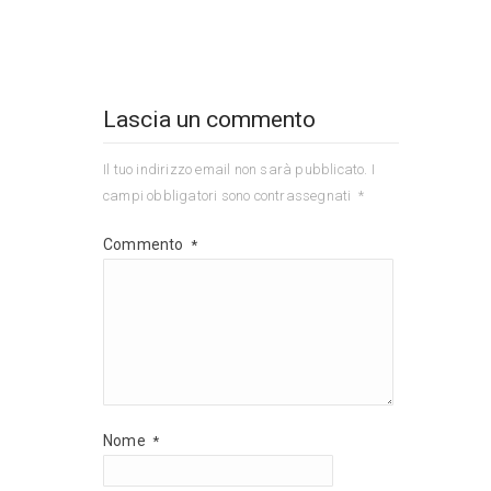
Lascia un commento
Il tuo indirizzo email non sarà pubblicato.
I
campi obbligatori sono contrassegnati
*
Commento
*
Nome
*