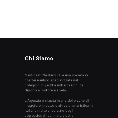
Chi Siamo
Nautigest Charter S.r.l. è una società di
charter nautico specializzata nel
noleggio di yacht e imbarcazioni da
diporto a motore e a vela.
L’Agenzia è situata in una delle zone di
maggiore impatto e attrazione turistica in
Italia, e mette al servizio degli
appassionati del mare e della