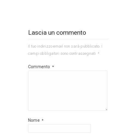
Lascia un commento
Il tuo indirizzo email non sarà pubblicato.
I
campi obbligatori sono contrassegnati
*
Commento
*
Nome
*