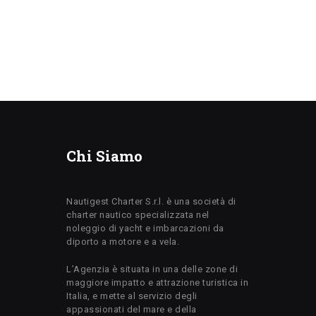
Chi Siamo
Nautigest Charter S.r.l. è una società di
charter nautico specializzata nel
noleggio di yacht e imbarcazioni da
diporto a motore e a vela.
L’Agenzia è situata in una delle zone di
maggiore impatto e attrazione turistica in
Italia, e mette al servizio degli
appassionati del mare e della