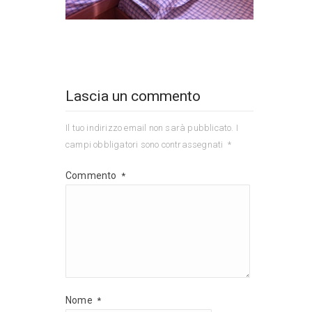
Lascia un commento
Il tuo indirizzo email non sarà pubblicato.
I
campi obbligatori sono contrassegnati
*
Commento
*
Nome
*