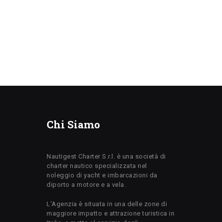
Chi Siamo
Nautigest Charter S.r.l. è una società di
charter nautico specializzata nel
noleggio di yacht e imbarcazioni da
diporto a motore e a vela.
L’Agenzia è situata in una delle zone di
maggiore impatto e attrazione turistica in