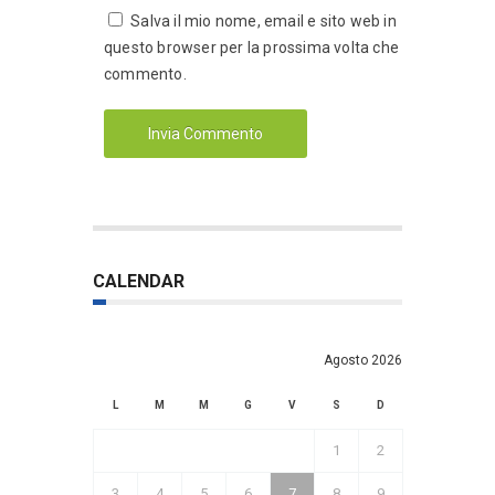
Salva il mio nome, email e sito web in
questo browser per la prossima volta che
commento.
CALENDAR
Agosto 2026
L
M
M
G
V
S
D
1
2
3
4
5
6
7
8
9