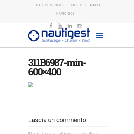
NAUTIGEST NEWS
METEO
MAPPE
NAVIONICS
311B6987-min-
600×400
Lascia un commento
Il tuo indirizzo email non sarà pubblicato.
I