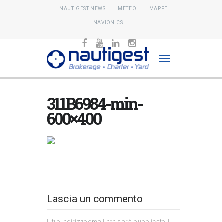
NAUTIGEST NEWS
METEO
MAPPE
NAVIONICS
311B6984-min-
600×400
Lascia un commento
Il tuo indirizzo email non sarà pubblicato.
I