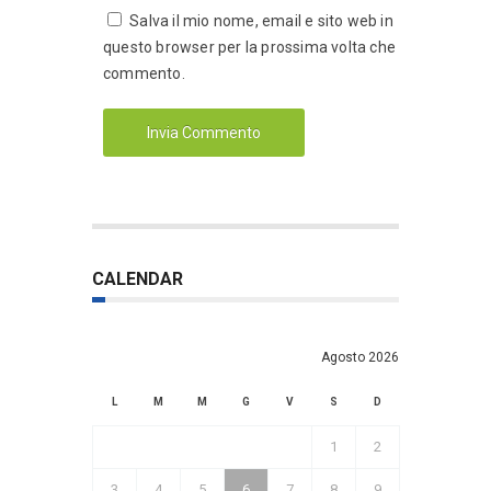
Salva il mio nome, email e sito web in
questo browser per la prossima volta che
commento.
CALENDAR
Agosto 2026
L
M
M
G
V
S
D
1
2
3
4
5
6
7
8
9