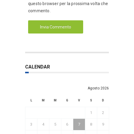
questo browser per la prossima volta che
commento.
CALENDAR
Agosto 2026
L
M
M
G
V
S
D
1
2
3
4
5
6
7
8
9