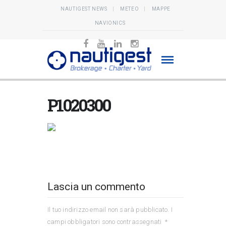
NAUTIGEST NEWS
METEO
MAPPE
NAVIONICS
P1020300
Lascia un commento
Il tuo indirizzo email non sarà pubblicato.
I
campi obbligatori sono contrassegnati
*