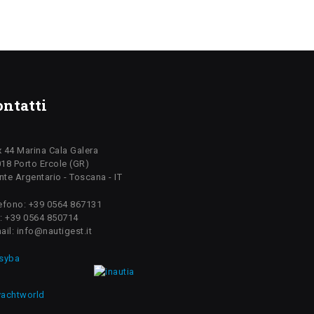
ontatti
 44 Marina Cala Galera
18 Porto Ercole (GR)
te Argentario - Toscana - IT
efono: +39 0564 867131
: +39 0564 850714
ail: info@nautigest.it