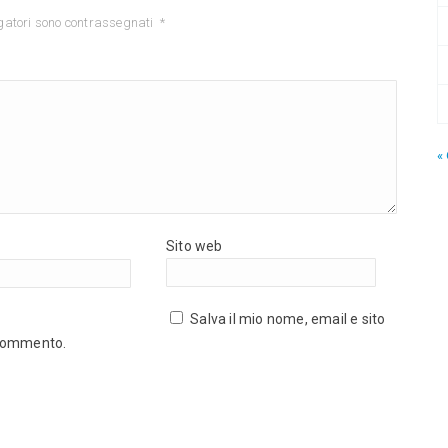
gatori sono contrassegnati
*
« 
Sito web
Salva il mio nome, email e sito
 commento.