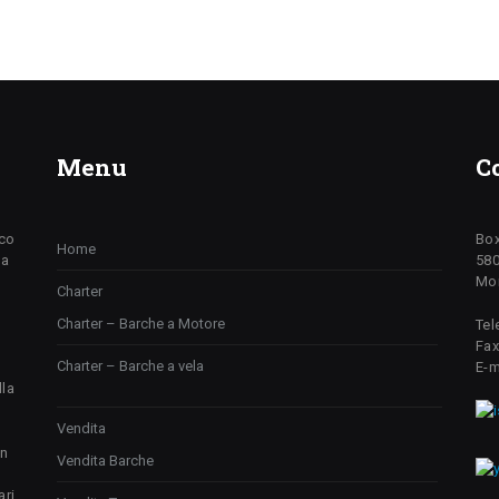
Menu
C
ico
Box
Home
da
580
Mon
Charter
Charter – Barche a Motore
Tel
Fax
Charter – Barche a vela
E-m
lla
Vendita
un
Vendita Barche
ari