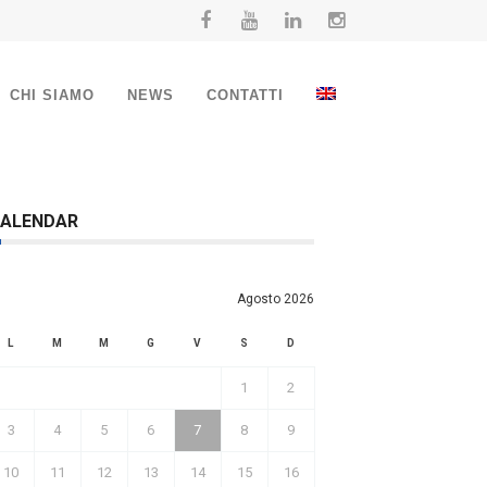
CHI SIAMO
NEWS
CONTATTI
ALENDAR
Agosto 2026
L
M
M
G
V
S
D
1
2
3
4
5
6
7
8
9
10
11
12
13
14
15
16