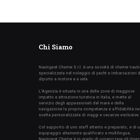
Chi Siamo
Nautigest Charter S.r.l. è una società di charter naut
specializzata nel noleggio di yacht e imbarcazioni 
diporto a motore e a vela.
L’Agenzia è situata in una delle zone di maggiore
impatto e attrazione turistica in Italia, e mette al
servizio degli appassionati del mare e della
navigazione la propria competenza e affidabilità ne
scelta personalizzata di viaggi e vacanze esclusive.
Col supporto di uno staff attento e preparato, e di 
equipaggio altamente qualificato e multilingue,
Nautigest Charter è in grado di organizzare gli itiner