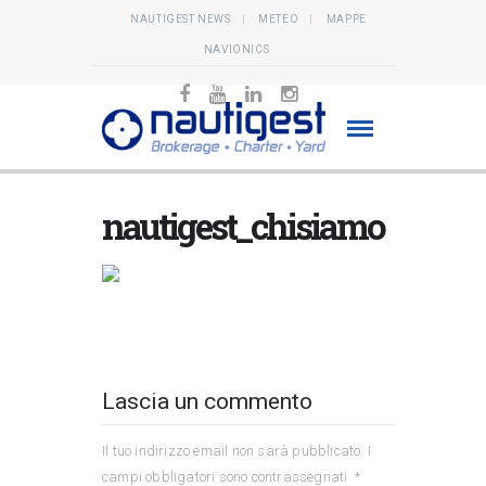
NAUTIGEST NEWS
METEO
MAPPE
NAVIONICS
nautigest_chisiamo
Lascia un commento
Il tuo indirizzo email non sarà pubblicato.
I
campi obbligatori sono contrassegnati
*