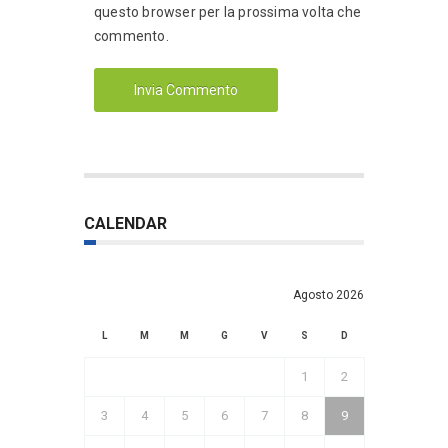
questo browser per la prossima volta che
commento.
CALENDAR
Agosto 2026
L
M
M
G
V
S
D
1
2
3
4
5
6
7
8
9