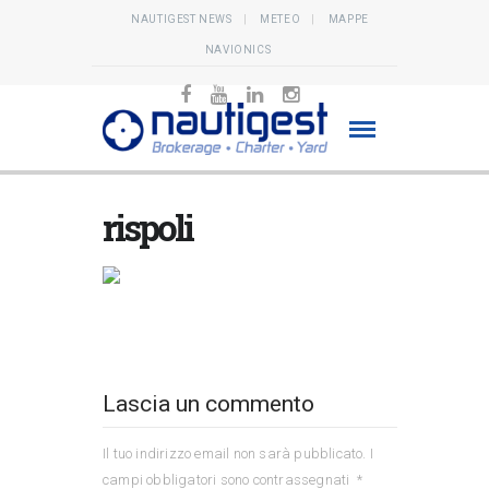
NAUTIGEST NEWS
METEO
MAPPE
NAVIONICS
rispoli
Lascia un commento
Il tuo indirizzo email non sarà pubblicato.
I
campi obbligatori sono contrassegnati
*