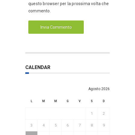
questo browser per la prossima volta che
commento.
CALENDAR
Agosto 2026
L
M
M
G
V
S
D
1
2
3
4
5
6
7
8
9