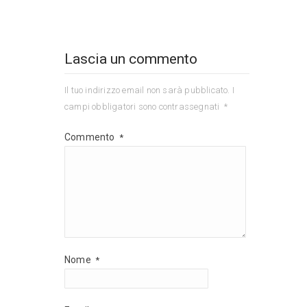
Lascia un commento
Il tuo indirizzo email non sarà pubblicato.
I
campi obbligatori sono contrassegnati
*
Commento
*
Nome
*