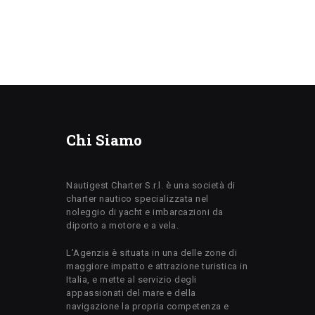
Chi Siamo
Nautigest Charter S.r.l. è una società di
charter nautico specializzata nel
noleggio di yacht e imbarcazioni da
diporto a motore e a vela.
L’Agenzia è situata in una delle zone di
maggiore impatto e attrazione turistica in
Italia, e mette al servizio degli
appassionati del mare e della
navigazione la propria competenza e