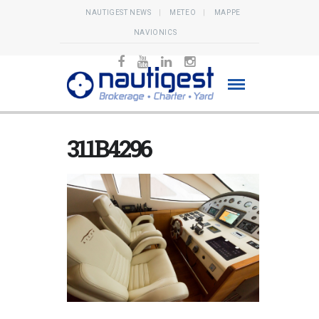
NAUTIGEST NEWS
METEO
MAPPE
NAVIONICS
311B4296