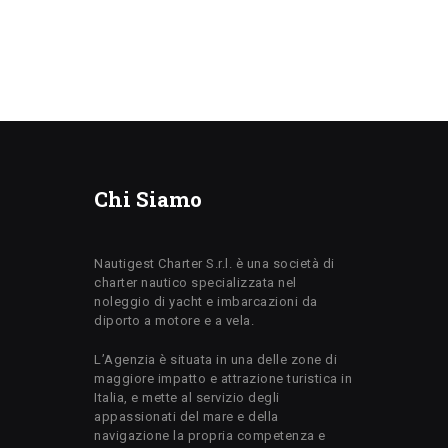
Chi Siamo
Nautigest Charter S.r.l. è una società di
charter nautico specializzata nel
noleggio di yacht e imbarcazioni da
diporto a motore e a vela.
L’Agenzia è situata in una delle zone di
maggiore impatto e attrazione turistica in
Italia, e mette al servizio degli
appassionati del mare e della
navigazione la propria competenza e