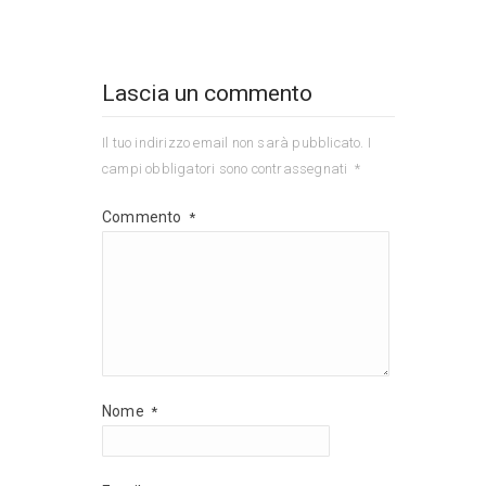
Lascia un commento
Il tuo indirizzo email non sarà pubblicato.
I
campi obbligatori sono contrassegnati
*
Commento
*
Nome
*