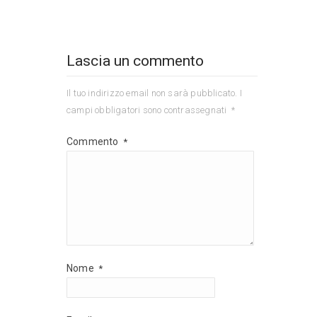
Lascia un commento
Il tuo indirizzo email non sarà pubblicato.
I
campi obbligatori sono contrassegnati
*
Commento
*
Nome
*