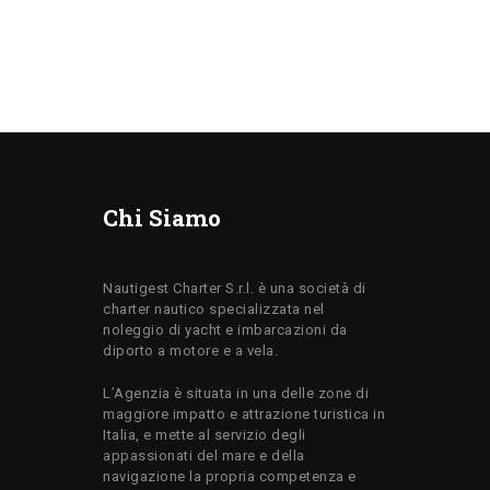
Chi Siamo
Nautigest Charter S.r.l. è una società di
charter nautico specializzata nel
noleggio di yacht e imbarcazioni da
diporto a motore e a vela.
L’Agenzia è situata in una delle zone di
maggiore impatto e attrazione turistica in
Italia, e mette al servizio degli
appassionati del mare e della
navigazione la propria competenza e