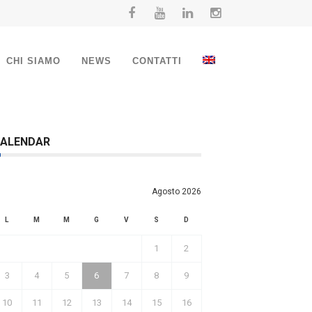
CHI SIAMO
NEWS
CONTATTI
ALENDAR
Agosto 2026
L
M
M
G
V
S
D
1
2
3
4
5
6
7
8
9
10
11
12
13
14
15
16