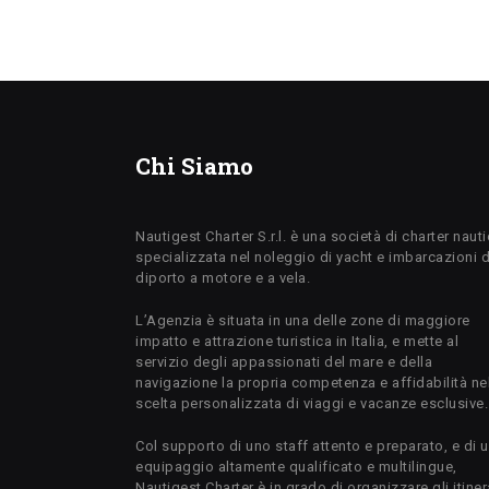
Chi Siamo
Nautigest Charter S.r.l. è una società di charter naut
specializzata nel noleggio di yacht e imbarcazioni 
diporto a motore e a vela.
L’Agenzia è situata in una delle zone di maggiore
impatto e attrazione turistica in Italia, e mette al
servizio degli appassionati del mare e della
navigazione la propria competenza e affidabilità ne
scelta personalizzata di viaggi e vacanze esclusive.
Col supporto di uno staff attento e preparato, e di 
equipaggio altamente qualificato e multilingue,
Nautigest Charter è in grado di organizzare gli itiner