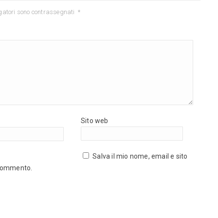
gatori sono contrassegnati
*
Sito web
Salva il mio nome, email e sito
 commento.