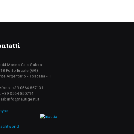
ontatti
 44 Marina Cala Galera
18 Porto Ercole (GR)
te Argentario - Toscana - IT
efono: +39 0564 867131
: +39 0564 850714
ail: info@nautigest.it