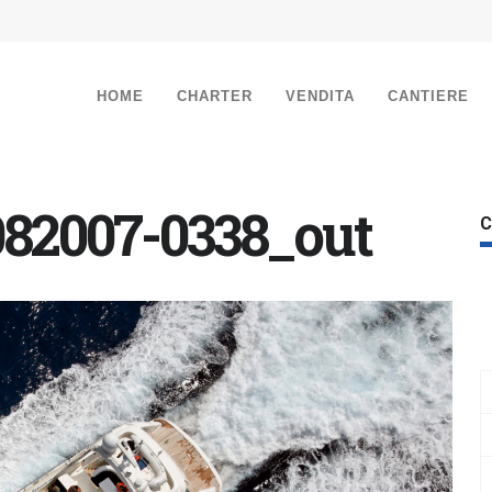
HOME
CHARTER
VENDITA
CANTIERE
82007-0338_out
C