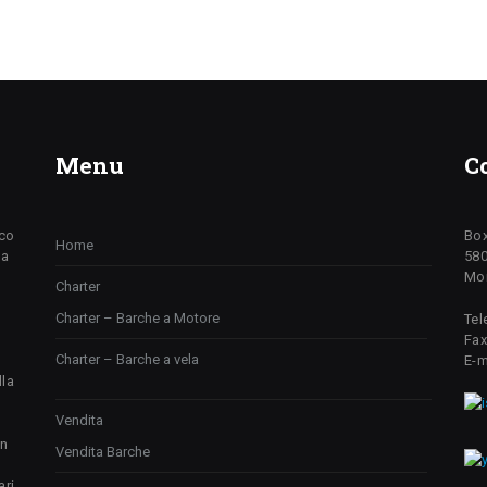
Menu
C
ico
Box
Home
da
580
Mon
Charter
Charter – Barche a Motore
Tel
Fax
Charter – Barche a vela
E-m
lla
Vendita
un
Vendita Barche
ari