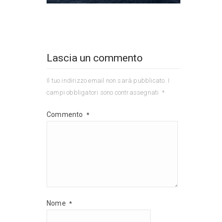
Lascia un commento
Il tuo indirizzo email non sarà pubblicato.
I
campi obbligatori sono contrassegnati
*
Commento
*
Nome
*