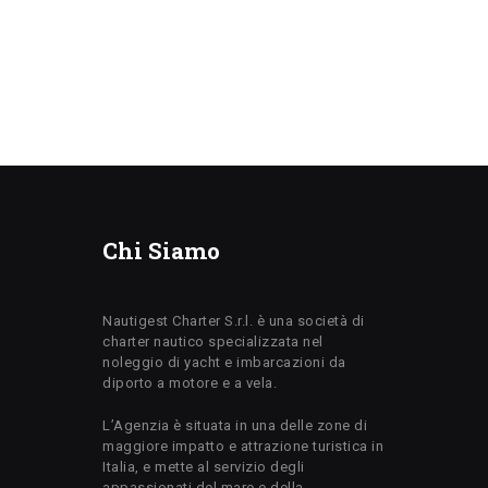
Chi Siamo
Nautigest Charter S.r.l. è una società di
charter nautico specializzata nel
noleggio di yacht e imbarcazioni da
diporto a motore e a vela.
L’Agenzia è situata in una delle zone di
maggiore impatto e attrazione turistica in
Italia, e mette al servizio degli
appassionati del mare e della