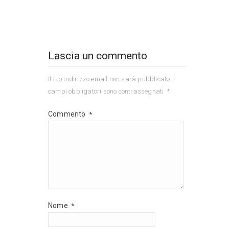
Lascia un commento
Il tuo indirizzo email non sarà pubblicato.
I
campi obbligatori sono contrassegnati
*
Commento
*
Nome
*