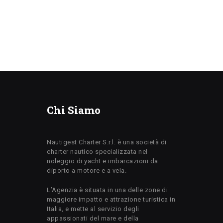
Chi Siamo
Nautigest Charter S.r.l. è una società di
charter nautico specializzata nel
noleggio di yacht e imbarcazioni da
diporto a motore e a vela.
L’Agenzia è situata in una delle zone di
maggiore impatto e attrazione turistica in
Italia, e mette al servizio degli
appassionati del mare e della