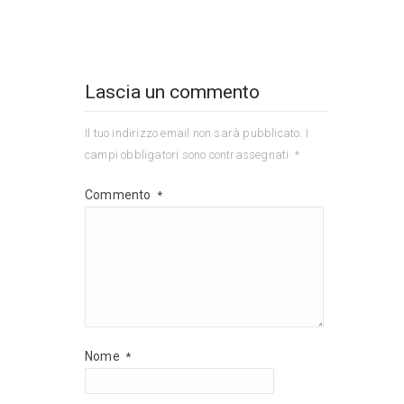
Lascia un commento
Il tuo indirizzo email non sarà pubblicato.
I
campi obbligatori sono contrassegnati
*
Commento
*
Nome
*