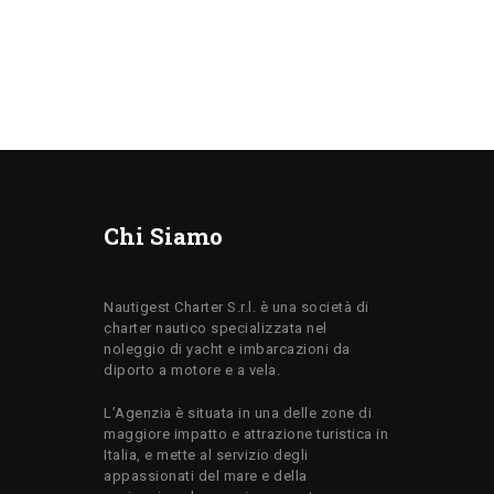
Chi Siamo
Nautigest Charter S.r.l. è una società di
charter nautico specializzata nel
noleggio di yacht e imbarcazioni da
diporto a motore e a vela.
L’Agenzia è situata in una delle zone di
maggiore impatto e attrazione turistica in
Italia, e mette al servizio degli
appassionati del mare e della