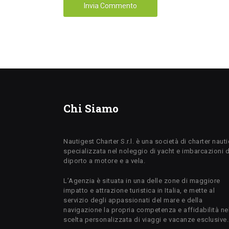
Chi Siamo
Nautigest Charter S.r.l. è una società di charter naut
specializzata nel noleggio di yacht e imbarcazioni 
diporto a motore e a vela.
L’Agenzia è situata in una delle zone di maggiore
impatto e attrazione turistica in Italia, e mette al
servizio degli appassionati del mare e della
navigazione la propria competenza e affidabilità ne
scelta personalizzata di viaggi e vacanze esclusive.