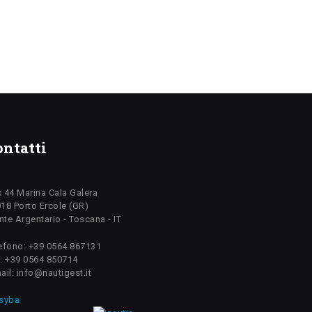
ontatti
 44 Marina Cala Galera
18 Porto Ercole (GR)
te Argentario - Toscana - IT
efono: +39 0564 867131
: +39 0564 850714
ail: info@nautigest.it