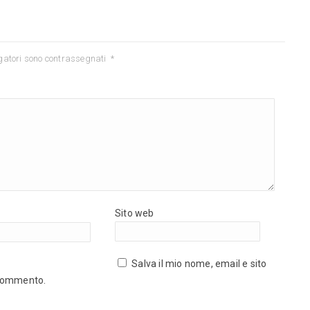
gatori sono contrassegnati
*
Sito web
Salva il mio nome, email e sito
 commento.