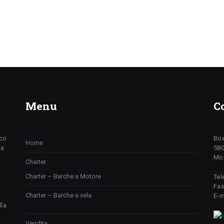
Menu
C
ico
Box
Home
da
580
Mon
Charter
Charter – Barche a Motore
Tel
Fax
Charter – Barche a vela
E-m
lla
Vendita