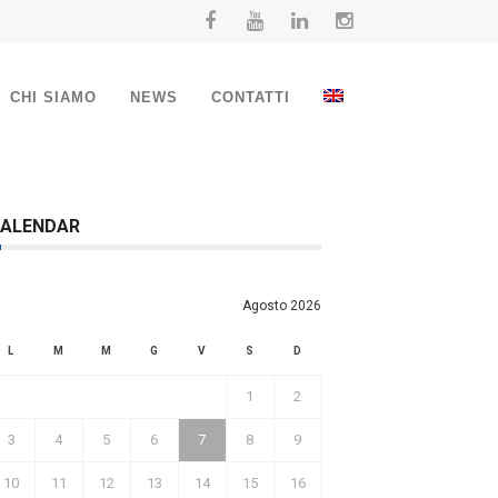
CHI SIAMO
NEWS
CONTATTI
ALENDAR
Agosto 2026
L
M
M
G
V
S
D
1
2
3
4
5
6
7
8
9
10
11
12
13
14
15
16