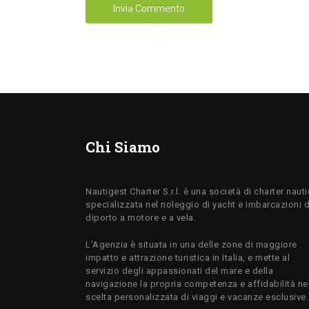
Chi Siamo
Nautigest Charter S.r.l. è una società di charter naut
specializzata nel noleggio di yacht e imbarcazioni 
diporto a motore e a vela.
L’Agenzia è situata in una delle zone di maggiore
impatto e attrazione turistica in Italia, e mette al
servizio degli appassionati del mare e della
navigazione la propria competenza e affidabilità ne
scelta personalizzata di viaggi e vacanze esclusive.