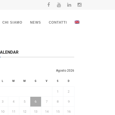
CHI SIAMO
NEWS
CONTATTI
ALENDAR
Agosto 2026
L
M
M
G
V
S
D
1
2
3
4
5
6
7
8
9
10
11
12
13
14
15
16