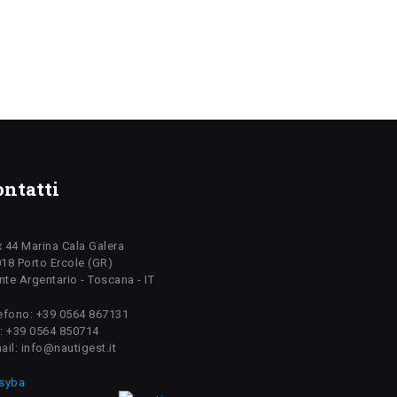
ontatti
 44 Marina Cala Galera
18 Porto Ercole (GR)
te Argentario - Toscana - IT
efono: +39 0564 867131
: +39 0564 850714
ail: info@nautigest.it