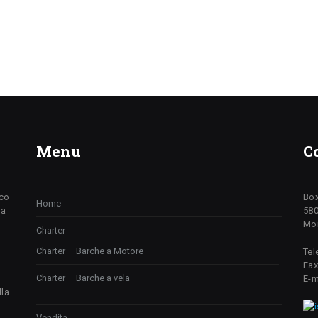
Menu
C
ico
Box
Home
da
580
Mon
Charter
Charter – Barche a Motore
Tel
Fax
Charter – Barche a vela
E-m
lla
Vendita