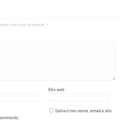
gatori sono contrassegnati
*
Sito web
Salva il mio nome, email e sito
 commento.