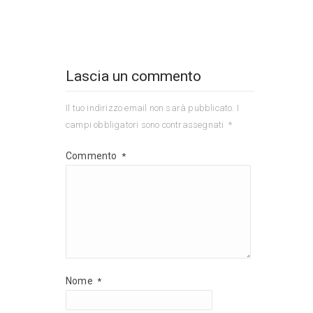
Lascia un commento
Il tuo indirizzo email non sarà pubblicato.
I
campi obbligatori sono contrassegnati
*
Commento
*
Nome
*