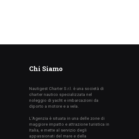
Chi Siamo
Nautigest Charter S.r.l. è una società di
charter nautico specializzata nel
noleggio di yacht e imbarcazioni da
diporto a motore e a vela.
L’Agenzia è situata in una delle zone di
maggiore impatto e attrazione turistica in
Italia, e mette al servizio degli
appassionati del mare e della