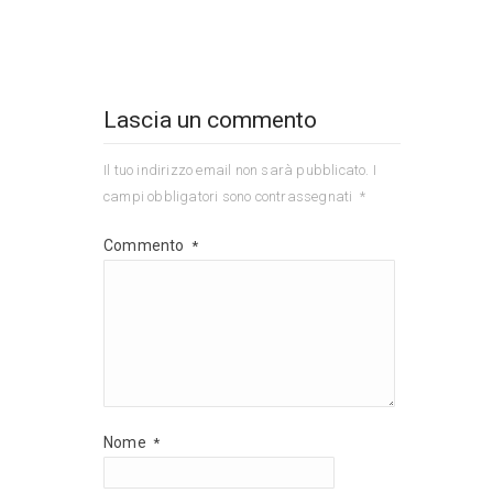
Lascia un commento
Il tuo indirizzo email non sarà pubblicato.
I
campi obbligatori sono contrassegnati
*
Commento
*
Nome
*