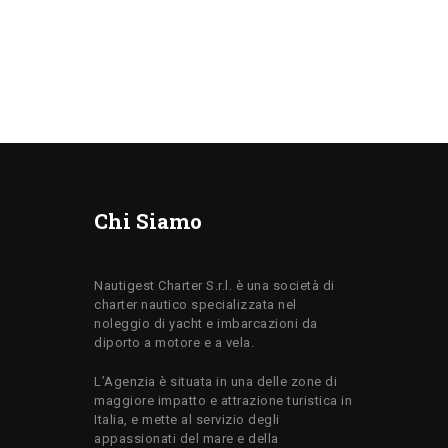
Chi Siamo
Nautigest Charter S.r.l. è una società di
charter nautico specializzata nel
noleggio di yacht e imbarcazioni da
diporto a motore e a vela.
L’Agenzia è situata in una delle zone di
maggiore impatto e attrazione turistica in
Italia, e mette al servizio degli
appassionati del mare e della