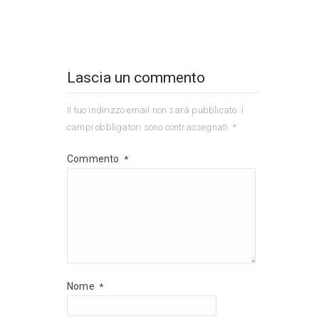
Lascia un commento
Il tuo indirizzo email non sarà pubblicato.
I
campi obbligatori sono contrassegnati
*
Commento
*
Nome
*