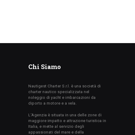
Chi Siamo
Nautigest Charter S.r.l. è una società di
charter nautico specializzata nel
noleggio di yacht e imbarcazioni da
diporto a motore e a vela.
L’Agenzia è situata in una delle zone di
maggiore impatto e attrazione turistica in
Italia, e mette al servizio degli
appassionati del mare e della