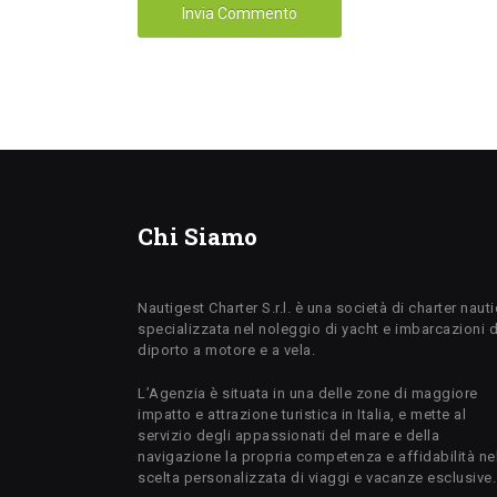
Chi Siamo
Nautigest Charter S.r.l. è una società di charter naut
specializzata nel noleggio di yacht e imbarcazioni 
diporto a motore e a vela.
L’Agenzia è situata in una delle zone di maggiore
impatto e attrazione turistica in Italia, e mette al
servizio degli appassionati del mare e della
navigazione la propria competenza e affidabilità ne
scelta personalizzata di viaggi e vacanze esclusive.