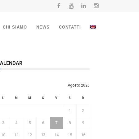
CHI SIAMO
NEWS
CONTATTI
ALENDAR
Agosto 2026
L
M
M
G
V
S
D
1
2
3
4
5
6
7
8
9
10
11
12
13
14
15
16