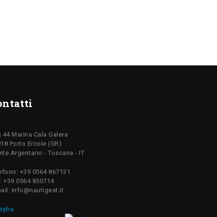
ontatti
 44 Marina Cala Galera
18 Porto Ercole (GR)
te Argentario - Toscana - IT
efono: +39 0564 867131
: +39 0564 850714
ail: info@nautigest.it