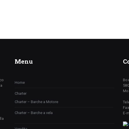
Menu
C
ico
Box
Home
da
580
Mon
Charter
Charter – Barche a Motore
Tel
Fax
Charter – Barche a vela
E-m
lla
Vendita