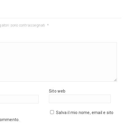
gatori sono contrassegnati
*
Sito web
Salva il mio nome, email e sito
 commento.