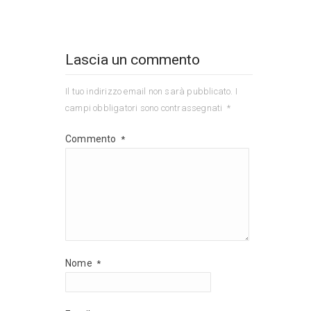
Lascia un commento
Il tuo indirizzo email non sarà pubblicato.
I
campi obbligatori sono contrassegnati
*
Commento
*
Nome
*