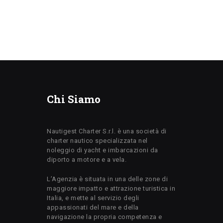
Chi Siamo
Nautigest Charter S.r.l. è una società di
charter nautico specializzata nel
noleggio di yacht e imbarcazioni da
diporto a motore e a vela.
L’Agenzia è situata in una delle zone di
maggiore impatto e attrazione turistica in
Italia, e mette al servizio degli
appassionati del mare e della
navigazione la propria competenza e