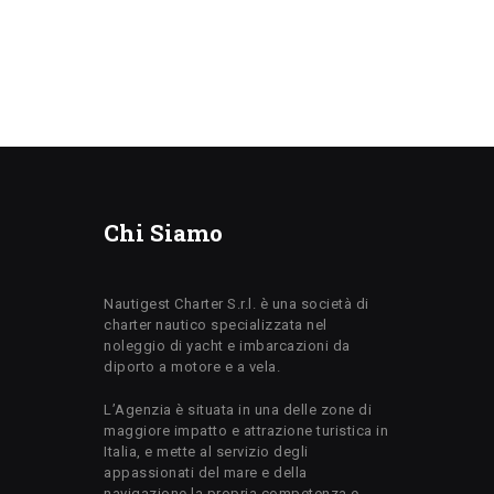
Chi Siamo
Nautigest Charter S.r.l. è una società di
charter nautico specializzata nel
noleggio di yacht e imbarcazioni da
diporto a motore e a vela.
L’Agenzia è situata in una delle zone di
maggiore impatto e attrazione turistica in
Italia, e mette al servizio degli
appassionati del mare e della
navigazione la propria competenza e