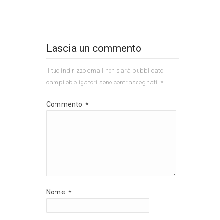
Lascia un commento
Il tuo indirizzo email non sarà pubblicato.
I
campi obbligatori sono contrassegnati
*
Commento
*
Nome
*