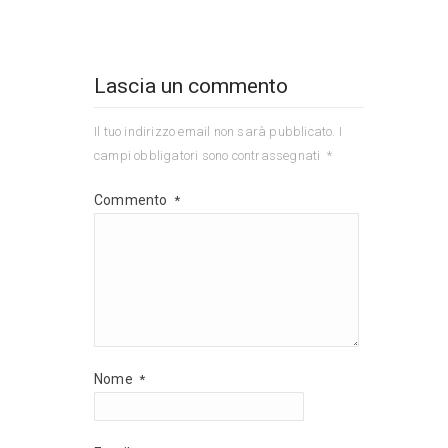
Lascia un commento
Il tuo indirizzo email non sarà pubblicato.
I
campi obbligatori sono contrassegnati
*
Commento
*
Nome
*