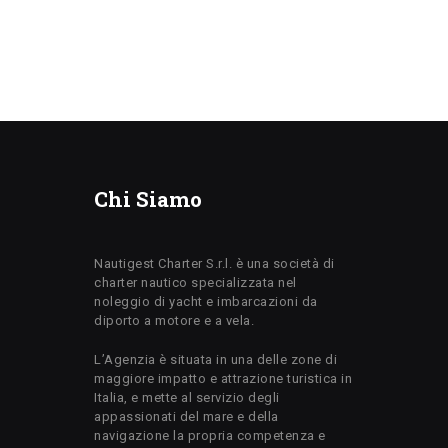
Chi Siamo
Nautigest Charter S.r.l. è una società di
charter nautico specializzata nel
noleggio di yacht e imbarcazioni da
diporto a motore e a vela.
L’Agenzia è situata in una delle zone di
maggiore impatto e attrazione turistica in
Italia, e mette al servizio degli
appassionati del mare e della
navigazione la propria competenza e