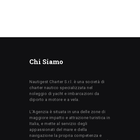
Chi Siamo
Nautigest Charter S.r.l. è una società di
charter nautico specializzata nel
noleggio di yacht e imbarcazioni da
diporto a motore e a vela.
L’Agenzia è situata in una delle zone di
maggiore impatto e attrazione turistica in
Italia, e mette al servizio degli
appassionati del mare e della
navigazione la propria competenza e