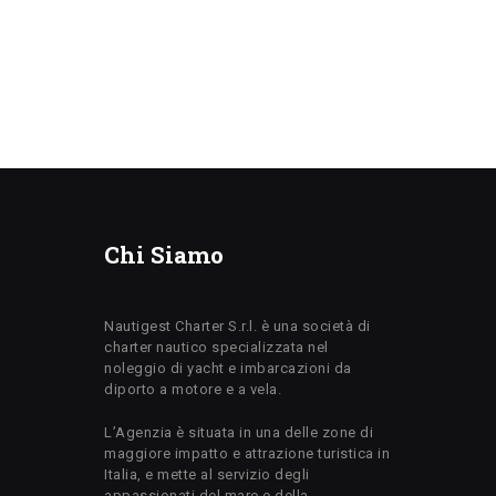
Chi Siamo
Nautigest Charter S.r.l. è una società di
charter nautico specializzata nel
noleggio di yacht e imbarcazioni da
diporto a motore e a vela.
L’Agenzia è situata in una delle zone di
maggiore impatto e attrazione turistica in
Italia, e mette al servizio degli
appassionati del mare e della