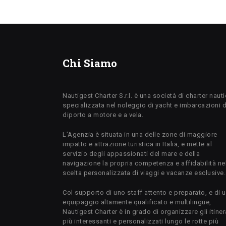
Chi Siamo
Nautigest Charter S.r.l. è una società di charter naut
specializzata nel noleggio di yacht e imbarcazioni 
diporto a motore e a vela.
L’Agenzia è situata in una delle zone di maggiore
impatto e attrazione turistica in Italia, e mette al
servizio degli appassionati del mare e della
navigazione la propria competenza e affidabilità ne
scelta personalizzata di viaggi e vacanze esclusive.
Col supporto di uno staff attento e preparato, e di 
equipaggio altamente qualificato e multilingue,
Nautigest Charter è in grado di organizzare gli itiner
più interessanti e personalizzati lungo le rotte più