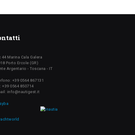
ontatti
 44 Marina Cala Galera
18 Porto Ercole (GR)
te Argentario - Toscana - IT
efono: +39 0564 867131
: +39 0564 850714
ail: info@nautigest.it