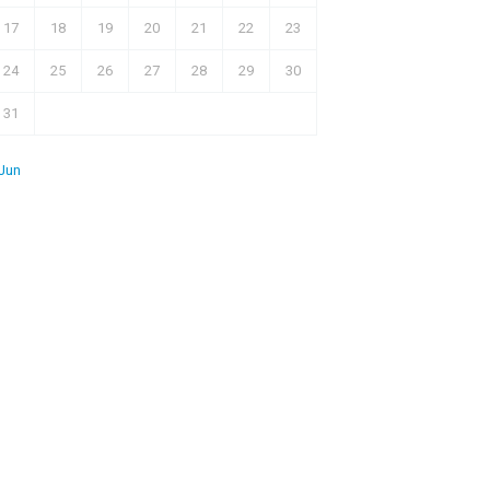
17
18
19
20
21
22
23
24
25
26
27
28
29
30
31
 Jun