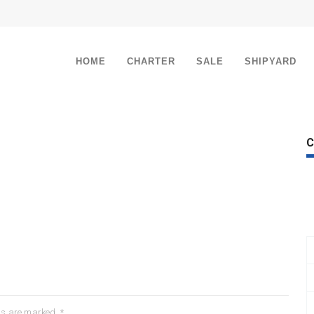
HOME
CHARTER
SALE
SHIPYARD
C
lds are marked
*