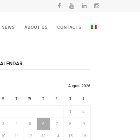
NEWS
ABOUT US
CONTACTS
ALENDAR
August 2026
M
T
W
T
F
S
S
1
2
3
4
5
6
7
8
9
10
11
12
13
14
15
16