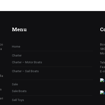
Menu
C
ico
Box
Home
da
580
Mon
Charter
Charter – Motor Boats
Tel
Fax
Charter – Sail Boats
E-m
lla
Sale
un
Sale Boats
ari
Sell Toys