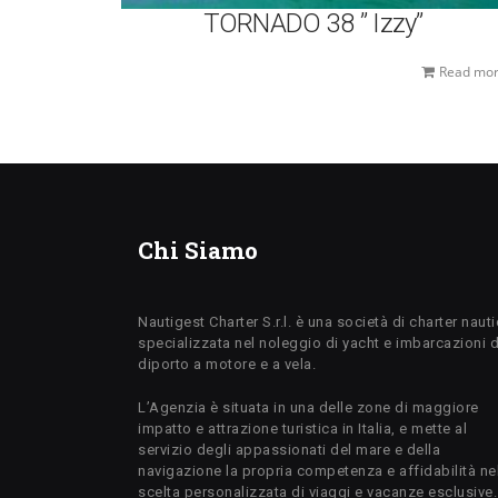
TORNADO 38 ” Izzy”
Read mo
Chi Siamo
Nautigest Charter S.r.l. è una società di charter naut
specializzata nel noleggio di yacht e imbarcazioni 
diporto a motore e a vela.
L’Agenzia è situata in una delle zone di maggiore
impatto e attrazione turistica in Italia, e mette al
servizio degli appassionati del mare e della
navigazione la propria competenza e affidabilità ne
scelta personalizzata di viaggi e vacanze esclusive.