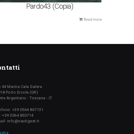
Pardo43 (Copia)
Read more
ontatti
 44 Marina Cala Galera
18 Porto Ercole (GR)
te Argentario - Toscana - IT
efono: +39 0564 867131
: +39 0564 850714
ail: info@nautigest.it