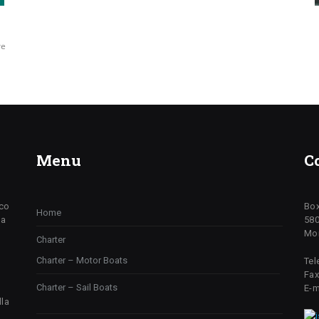
re
Menu
C
ico
Box
Home
da
580
Mon
Charter
Charter – Motor Boats
Tel
Fax
Charter – Sail Boats
E-m
lla