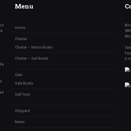
Menu
C
ico
Box
Home
da
580
Mon
Charter
Charter – Motor Boats
Tel
Fax
Charter – Sail Boats
E-m
lla
Sale
un
Sale Boats
ari
Sell Toys
Shipyard
News