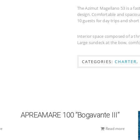
The Azimut Magellano 53 is a fa
design. Comfortable and spaci
10 guests for day trips and short 
Interior space composed of a th
Large sundeck at the bow, comfor
CATEGORIES:
CHARTER
,
APREAMARE 100 “Bogavante III”
re
Read more