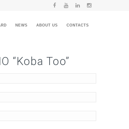
ARD
NEWS
ABOUT US
CONTACTS
 “Koba Too”