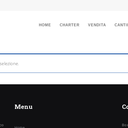
HOME
CHARTER
VENDITA
CANTI
selezione.
Menu
C
ico
Box
Home