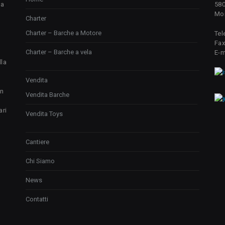
da
580
Mon
Charter
Charter – Barche a Motore
Tel
Fax
Charter – Barche a vela
E-m
lla
Vendita
un
Vendita Barche
ari
Vendita Toys
Cantiere
Chi Siamo
News
Contatti