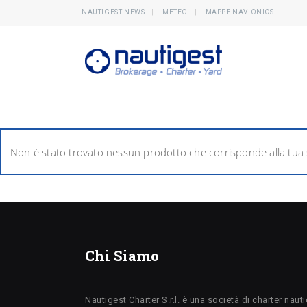
NAUTIGEST NEWS
METEO
MAPPE NAVIONICS
Non è stato trovato nessun prodotto che corrisponde alla tua 
Chi Siamo
Nautigest Charter S.r.l. è una società di charter naut