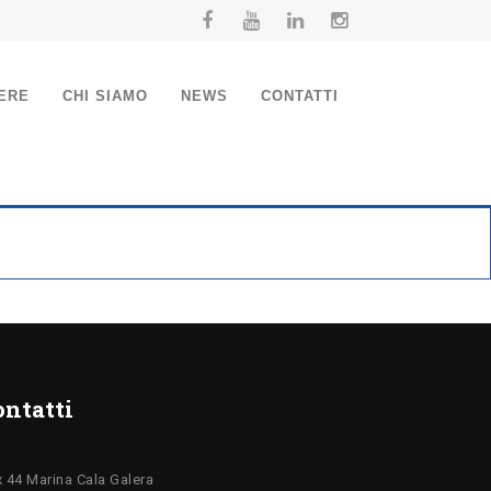
ERE
CHI SIAMO
NEWS
CONTATTI
ontatti
 44 Marina Cala Galera