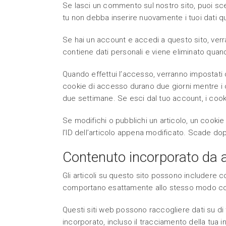
Se lasci un commento sul nostro sito, puoi sce
tu non debba inserire nuovamente i tuoi dati 
Se hai un account e accedi a questo sito, ver
contiene dati personali e viene eliminato quand
Quando effettui l’accesso, verranno impostati d
cookie di accesso durano due giorni mentre i c
due settimane. Se esci dal tuo account, i coo
Se modifichi o pubblichi un articolo, un cooki
l’ID dell’articolo appena modificato. Scade do
Contenuto incorporato da al
Gli articoli su questo sito possono includere con
comportano esattamente allo stesso modo come s
Questi siti web possono raccogliere dati su di 
incorporato, incluso il tracciamento della tua 