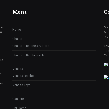
Menu
C
ico
Box
Home
da
580
Mon
Charter
Charter – Barche a Motore
Tel
Fax
Charter – Barche a vela
E-m
lla
Vendita
un
Vendita Barche
ari
Vendita Toys
Cantiere
Chi Siamo