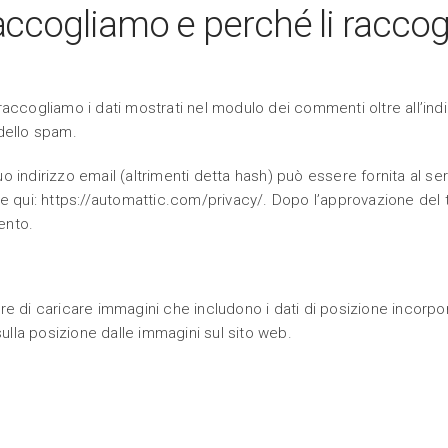
raccogliamo e perché li racco
raccogliamo i dati mostrati nel modulo dei commenti oltre all’indiri
 dello spam.
o indirizzo email (altrimenti detta hash) può essere fornita al se
bile qui: https://automattic.com/privacy/. Dopo l’approvazione de
ento.
re di caricare immagini che includono i dati di posizione incorpora
ulla posizione dalle immagini sul sito web.