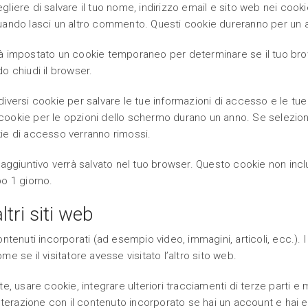
gliere di salvare il tuo nome, indirizzo email e sito web nei coo
quando lasci un altro commento. Questi cookie dureranno per un 
rà impostato un cookie temporaneo per determinare se il tuo br
o chiudi il browser.
iversi cookie per salvare le tue informazioni di accesso e le tue
ookie per le opzioni dello schermo durano un anno. Se selezioni
kie di accesso verranno rimossi.
e aggiuntivo verrà salvato nel tuo browser. Questo cookie non in
po 1 giorno.
tri siti web
tenuti incorporati (ad esempio video, immagini, articoli, ecc.). I 
e il visitatore avesse visitato l’altro sito web.
te, usare cookie, integrare ulteriori tracciamenti di terze parti e
interazione con il contenuto incorporato se hai un account e hai 