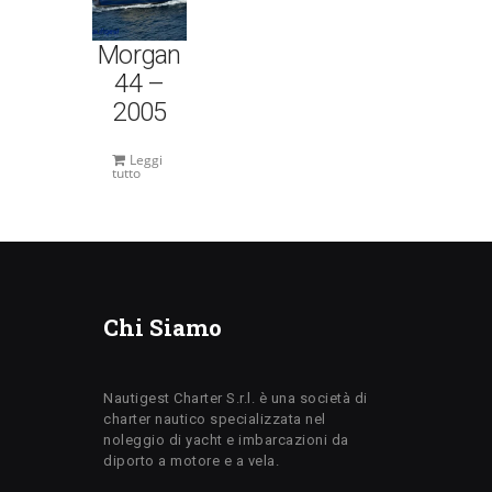
Morgan
44 –
2005
Leggi
tutto
Chi Siamo
Nautigest Charter S.r.l. è una società di
charter nautico specializzata nel
noleggio di yacht e imbarcazioni da
diporto a motore e a vela.