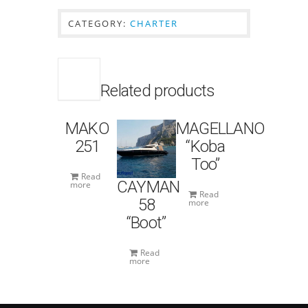
CATEGORY:
CHARTER
Related products
MAKO
MAGELLANO
251
“Koba
Too”
Read
CAYMAN
more
Read
58
more
“Boot”
Read
more